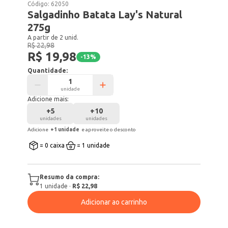
Código:
62050
Salgadinho Batata Lay's Natural
275g
A partir de 2 unid.
R$ 22,98
R$ 19,98
-
13
%
Quantidade:
unidade
Adicione mais:
+
5
+
10
unidades
unidades
Adicione
+
1
unidade
e aproveite o desconto
= 0 caixa
= 1 unidade
Resumo da compra:
1
unidade
·
R$ 22,98
Adicionar ao carrinho