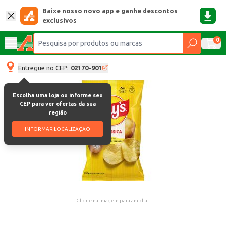
Baixe nosso novo app e ganhe descontos
exclusivos
0
Entregue no CEP:
02170-901
Escolha uma loja ou informe seu
CEP para ver ofertas da sua
região
INFORMAR LOCALIZAÇÃO
Clique na imagem para ampliar.