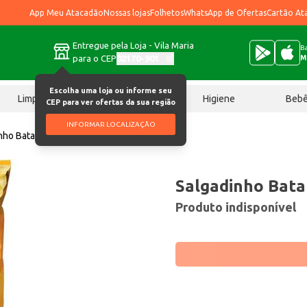
App Meu Atacadão
Nossas lojas
Folhetos
WhatsApp de Ofertas
Cartão At
Entregue pela Loja - Vila Maria
Ba
para o CEP
02170-901
M
Escolha uma loja ou informe seu
Limpeza
Chocolates
Higiene
Beb
CEP para ver ofertas da sua região
INFORMAR LOCALIZAÇÃO
nho Batata Lay's Queijo 86g
Salgadinho Bata
Produto indisponível