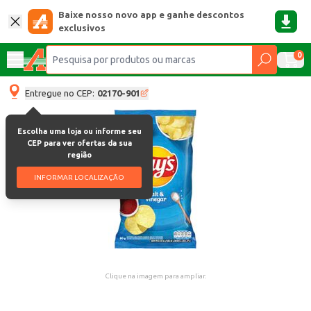
Baixe nosso novo app e ganhe descontos
exclusivos
0
Entregue no CEP:
02170-901
Escolha uma loja ou informe seu
CEP para ver ofertas da sua
região
INFORMAR LOCALIZAÇÃO
Clique na imagem para ampliar.