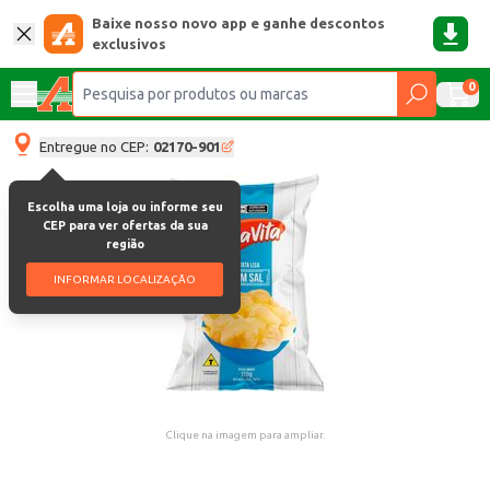
Baixe nosso novo app e ganhe descontos
exclusivos
0
Entregue no CEP:
02170-901
Escolha uma loja ou informe seu
CEP para ver ofertas da sua
região
INFORMAR LOCALIZAÇÃO
Clique na imagem para ampliar.