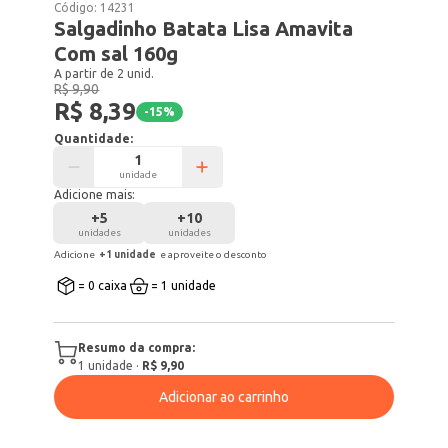
Código:
14231
Salgadinho Batata Lisa Amavita
Com sal 160g
A partir de 2 unid.
R$ 9,90
R$ 8,39
-
15
%
Quantidade:
unidade
Adicione mais:
+
5
+
10
unidades
unidades
Adicione
+
1
unidade
e aproveite o desconto
= 0 caixa
= 1 unidade
Resumo da compra:
1
unidade
·
R$ 9,90
Adicionar ao carrinho