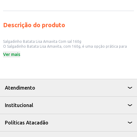
Descrição do produto
Salgadinho Batata Lisa Amavita Com sal 160g
O Salgadinho Batata Lisa Amavita, com 160g, é uma opção prática para
quem busca um snack saboroso e crocante. Ideal para consumo individual
Ver mais
ou para compartilhar em momentos de descontração, este salgadinho é
perfeito para diversas ocasiões.
Dicas de Uso:
Para lanches rápidos em casa.
Em eventos e reuniões informais.
Para revenda em pequenos comércios e estabelecimentos.
O Salgadinho Batata Lisa Amavita é uma escolha que combina sabor e
Atendimento
praticidade, sendo uma opção versátil para o seu dia a dia ou para oferecer
aos seus clientes.
Institucional
Políticas Atacadão