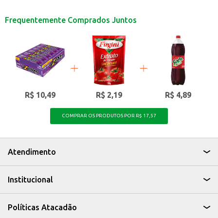
Dicas de Uso:
Perfeito para acompanhar lanches e refeições rápidas.
Frequentemente Comprados Juntos
Uma boa opção para ter sempre à mão em casa ou no escritório.
Ideal para revenda em pequenos comércios, como mercados e
lanchonetes.
Com o Salgadinho Batata Lisa Amavita, você tem a praticidade de um snack
saboroso, perfeito para diversas ocasiões.
R$ 10,49
R$ 2,19
R$ 4,89
COMPRAR OS PRODUTOS POR R$ 17,57
Atendimento
Institucional
Políticas Atacadão