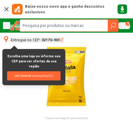
Baixe nosso novo app e ganhe descontos
exclusivos
0
Entregue no CEP:
02170-901
Escolha uma loja ou informe seu
CEP para ver ofertas da sua
região
INFORMAR LOCALIZAÇÃO
Clique na imagem para ampliar.