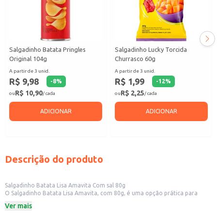
Salgadinho Batata Pringles
Salgadinho Lucky Torcida
Original 104g
Churrasco 60g
A partir de 3 unid.
A partir de 3 unid.
R$ 9,98
R$ 1,99
-
8
%
-
12
%
R$ 10,90
R$ 2,25
ou
/ cada
ou
/ cada
ADICIONAR
ADICIONAR
Descrição do produto
Salgadinho Batata Lisa Amavita Com sal 80g
O Salgadinho Batata Lisa Amavita, com 80g, é uma opção prática para
quem busca um snack saboroso e crocante. Ideal para consumo individual
Ver mais
ou para compartilhar em momentos de descontração, este salgadinho é
uma alternativa para quem aprecia o sabor da batata com um toque de sal.