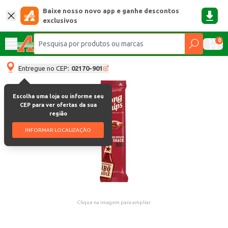
Baixe nosso novo app e ganhe descontos
exclusivos
0
Entregue no CEP:
02170-901
Escolha uma loja ou informe seu
CEP para ver ofertas da sua
região
INFORMAR LOCALIZAÇÃO
Clique na imagem para ampliar.