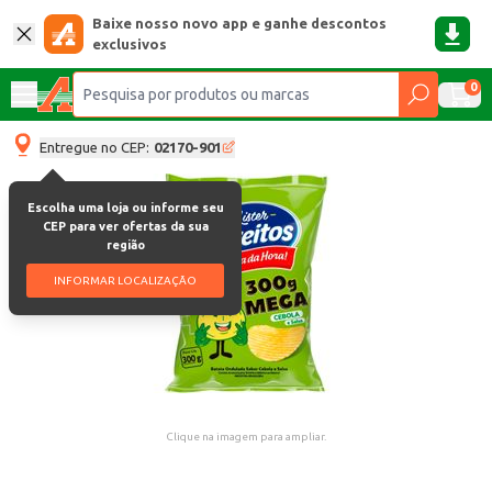
Baixe nosso novo app e ganhe descontos
exclusivos
0
Entregue no CEP:
02170-901
Escolha uma loja ou informe seu
CEP para ver ofertas da sua
região
INFORMAR LOCALIZAÇÃO
Clique na imagem para ampliar.