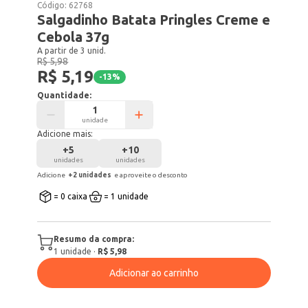
Código:
62768
Salgadinho Batata Pringles Creme e
Cebola 37g
A partir de 3 unid.
R$ 5,98
R$ 5,19
-
13
%
Quantidade:
unidade
Adicione mais:
+
5
+
10
unidades
unidades
Adicione
+
2
unidade
s
e aproveite o desconto
= 0 caixa
= 1 unidade
Resumo da compra:
1
unidade
·
R$ 5,98
Adicionar ao carrinho