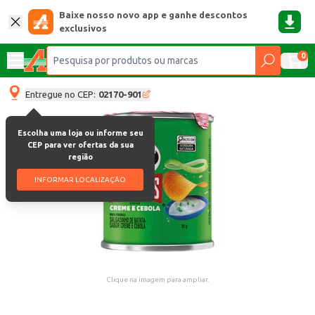
Baixe nosso novo app e ganhe descontos
exclusivos
0
Entregue no CEP:
02170-901
Escolha uma loja ou informe seu
CEP para ver ofertas da sua
região
INFORMAR LOCALIZAÇÃO
Clique na imagem para ampliar.