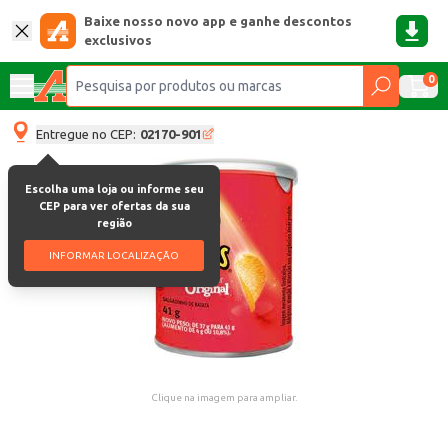
Baixe nosso novo app e ganhe descontos
exclusivos
0
Entregue no CEP:
02170-901
Escolha uma loja ou informe seu
CEP para ver ofertas da sua
região
INFORMAR LOCALIZAÇÃO
Clique na imagem para ampliar.