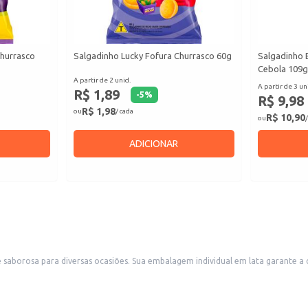
Churrasco
Salgadinho Lucky Fofura Churrasco 60g
Salgadinho 
Cebola 109g
A partir de 2 unid.
A partir de 3 un
R$ 1,89
-
5
%
R$ 9,98
R$ 1,98
ou
/ cada
R$ 10,90
ou
/
ADICIONAR
saborosa para diversas ocasiões. Sua embalagem individual em lata garante a c
ia, bares e lanchonetes.