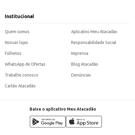
Institucional
cimentos comerciais.
s Pringles garantem a satisfação dos consumidores e um bom retorno para o s
Quem somos
Aplicativo Meu Atacadão
Nossas lojas
Responsabilidade Social
Folhetos
Imprensa
WhatsApp de Ofertas
Blog Atacadão
Trabalhe conosco
Denúncias
Cartão Atacadão
Baixe o aplicativo Meu Atacadão