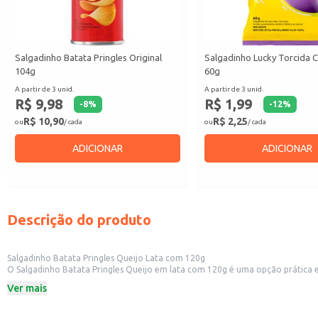
Salgadinho Batata Pringles Original
Salgadinho Lucky Torcida 
104g
60g
A partir de 3 unid.
A partir de 3 unid.
R$ 9,98
R$ 1,99
-
8
%
-
12
%
R$ 10,90
R$ 2,25
ou
/ cada
ou
/ cada
ADICIONAR
ADICIONAR
Descrição do produto
Salgadinho Batata Pringles Queijo Lata com 120g
O Salgadinho Batata Pringles Queijo em lata com 120g é uma opção prática e 
individual ou para revenda em pequenos comércios, como lojas de conveniênc
Ver mais
Marca: Pringles
Peso: 120g
Sabor: Queijo