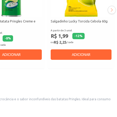
Batata Pringles Creme e
Salgadinho Lucky Torcida Cebola 60g
A partir de 3 unid.
id.
R$ 1,99
-
12
%
-
8
%
R$ 2,25
ou
/ cada
 cada
ADICIONAR
ADICIONAR
rocância e o sabor inconfundíveis das batatas Pringles. Ideal para consumo