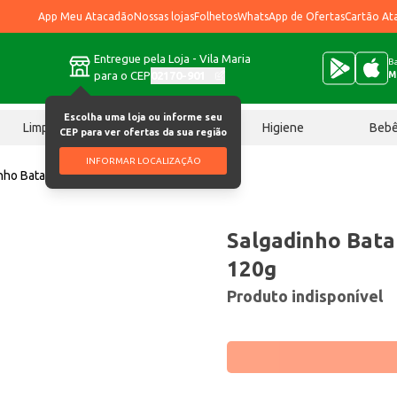
App Meu Atacadão
Nossas lojas
Folhetos
WhatsApp de Ofertas
Cartão At
Entregue pela Loja - Vila Maria
Ba
para o CEP
02170-901
M
Escolha uma loja ou informe seu
Limpeza
Chocolates
Higiene
Beb
CEP para ver ofertas da sua região
INFORMAR LOCALIZAÇÃO
nho Batata Pringles Queijo 120g
Salgadinho Bata
120g
Produto indisponível