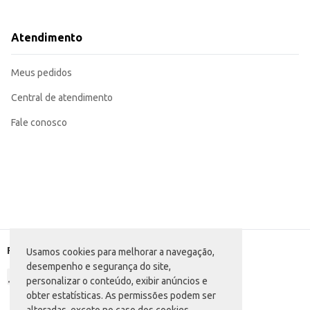
Formato: Lata
Dicas de Uso:
Ideal para consumo individual como um lanche rápido e saboroso.
Atendimento
Perfeito para complementar o cardápio de bares e lanchonetes.
Uma opção prática para revenda em lojas de conveniência e outros estabele
A praticidade da embalagem individual e o sabor reconhecido dos salgadinho
Meus pedidos
até o consumo.
Central de atendimento
Fale conosco
Formas de pagamento
Usamos cookies para melhorar a navegação,
desempenho e segurança do site,
personalizar o conteúdo, exibir anúncios e
obter estatísticas. As permissões podem ser