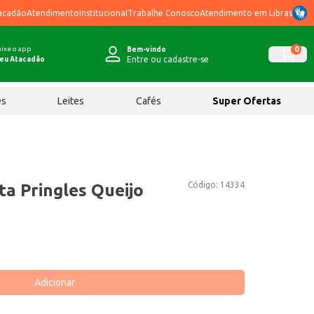
acadão
Atendimento
Institucional
Trabalhe Conosco
Atendimento em Libras
ixe o app
0
Bem-vindo
Entre ou cadastre-se
eu Atacadão
ês
Leites
Cafés
Super Ofertas
Código:
14334
ta Pringles Queijo
Adicionar