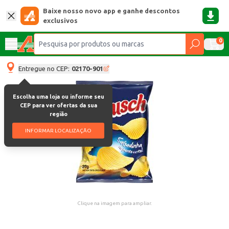
Baixe nosso novo app e ganhe descontos
exclusivos
0
Entregue no CEP:
02170-901
Escolha uma loja ou informe seu
CEP para ver ofertas da sua
região
INFORMAR LOCALIZAÇÃO
Clique na imagem para ampliar.