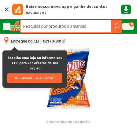
Baixe nosso novo app e ganhe descontos
exclusivos
0
Entregue no CEP:
02170-901
Escolha uma loja ou informe seu
CEP para ver ofertas da sua
região
INFORMAR LOCALIZAÇÃO
Clique na imagem para ampliar.