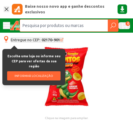
Baixe nosso novo app e ganhe descontos
exclusivos
0
Entregue no CEP:
02170-901
Escolha uma loja ou informe seu
CEP para ver ofertas da sua
região
INFORMAR LOCALIZAÇÃO
Clique na imagem para ampliar.