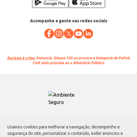
Acompanhe a gente nas redes sociais
Racismo é crime.
Denuncie. Disque 100 ou procure a Delegacia de Polícia
Civil mais próxima ou o Ministério Público.
Atacadão S.A.
Usamos cookies para melhorar a navegação, desempenho e
Avenida Morvan Dias de Figueiredo, 6169, Vila Maria, São Paulo - SP | CEP
segurança do site, personalizar o conteúdo, exibir anúncios e
02170-901 | CNPJ: 75.315.333/0001-09