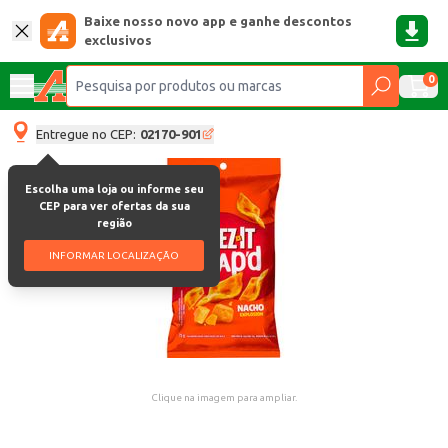
Baixe nosso novo app e ganhe descontos
exclusivos
0
Entregue no CEP:
02170-901
Escolha uma loja ou informe seu
CEP para ver ofertas da sua
região
INFORMAR LOCALIZAÇÃO
Clique na imagem para ampliar.