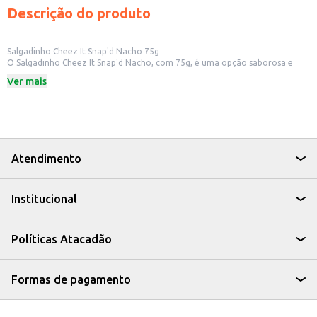
Descrição do produto
Salgadinho Cheez It Snap'd Nacho 75g
O Salgadinho Cheez It Snap'd Nacho, com 75g, é uma opção saborosa e
prática para quem busca um snack com o autêntico sabor nacho. Ideal para
Ver mais
consumo individual ou para compartilhar, este salgadinho é uma escolha
versátil para diversas ocasiões.
Dicas de Uso:
Perfeito para um lanche rápido em casa ou no trabalho.
Uma ótima opção para acompanhar filmes e séries.
Ideal para oferecer em eventos e encontros informais.
Pode ser adicionado a cestas de presentes e kits de lanches.
Atendimento
Com o Salgadinho Cheez It Snap'd Nacho, você tem um produto que
combina sabor e conveniência, sendo uma escolha prática para o seu dia a
dia ou para revenda em seu estabelecimento.
Institucional
Políticas Atacadão
Formas de pagamento