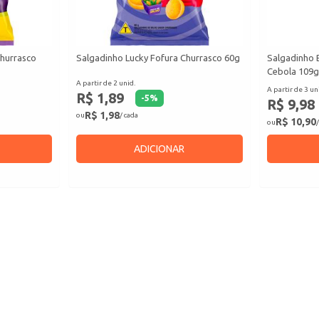
Churrasco
Salgadinho Lucky Fofura Churrasco 60g
Salgadinho 
Cebola 109g
A partir de 2 unid.
A partir de 3 un
R$ 1,89
-
5
%
R$ 9,98
R$ 1,98
ou
/ cada
R$ 10,90
ou
/
ADICIONAR