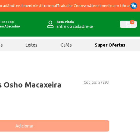
acadão
Atendimento
Institucional
Trabalhe Conosco
Atendimento em Libras
ixe o app
0
Bem-vindo
Entre ou cadastre-se
eu Atacadão
ês
Leites
Cafés
Super Ofertas
Código:
57293
s Osho Macaxeira
Adicionar