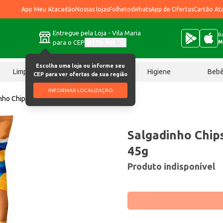
App Meu Atacadão
Nossas lojas
Folhetos
WhatsApp de Ofertas
Cartão At
Entregue pela Loja - Vila Maria
Ba
para o CEP
02170-901
M
Escolha uma loja ou informe seu
Limpeza
Chocolates
Higiene
Beb
CEP para ver ofertas da sua região
INFORMAR LOCALIZAÇÃO
nho Chips Osho Macaxeira 45g
Salgadinho Chip
45g
Produto indisponível