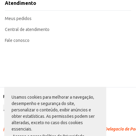
Atendimento
Meus pedidos
Central de atendimento
Fale conosco
Formas de pagamento
Usamos cookies para melhorar a navegação,
desempenho e segurança do site,
personalizar o conteúdo, exibir anúncios e
obter estatísticas. As permissões podem ser
alteradas, exceto no caso dos cookies
Racismo é crime.
Denuncie. Disque 100 ou procure a Delegacia de Polí
essenciais.