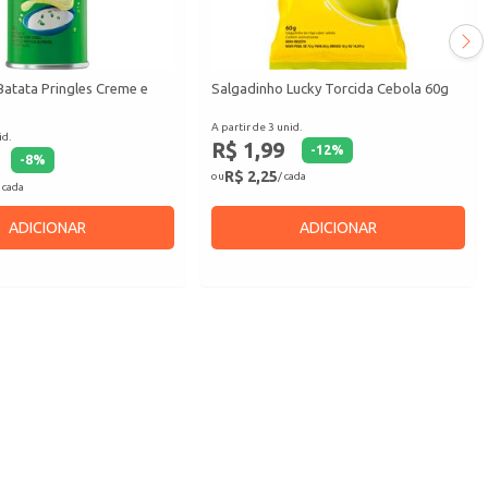
Batata Pringles Creme e
Salgadinho Lucky Torcida Cebola 60g
A partir de 3 unid.
id.
R$ 1,99
-
12
%
-
8
%
R$ 2,25
ou
/ cada
 cada
ADICIONAR
ADICIONAR