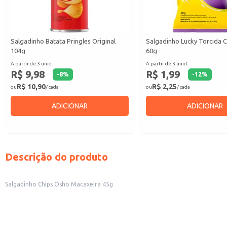
Salgadinho Batata Pringles Original
Salgadinho Lucky Torcida 
104g
60g
A partir de 3 unid.
A partir de 3 unid.
R$ 9,98
R$ 1,99
-
8
%
-
12
%
R$ 10,90
R$ 2,25
ou
/ cada
ou
/ cada
ADICIONAR
ADICIONAR
Descrição do produto
Salgadinho Chips Osho Macaxeira 45g