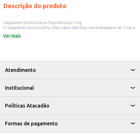
Descrição do produto
Salgadinho Doritos Elma Chips Ketchup 110g
O Salgadinho Doritos Elma Chips sabor Ketchup, em embalagem de 110g, é
uma opção saborosa e prática para diversos momentos. Ideal para quem
Ver mais
busca um snack com o sabor marcante do ketchup, este produto é perfeito
para compartilhar com amigos e familiares ou para um lanche individual.
Dicas de Uso:
Perfeito para acompanhar lanches e refeições.
Ideal para festas e eventos, como petisco.
Uma boa opção para revenda em pequenos comércios.
Pode ser consumido em casa, no trabalho ou em viagens.
Atendimento
Com o Salgadinho Doritos Elma Chips Ketchup, você tem a combinação
perfeita de sabor e praticidade para satisfazer seus desejos a qualquer hora
do dia.
Institucional
Políticas Atacadão
Formas de pagamento