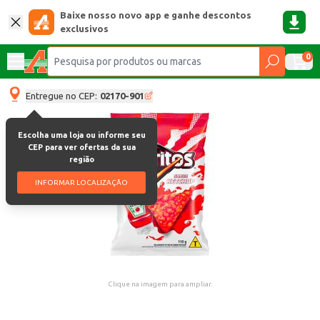
Baixe nosso novo app e ganhe descontos
exclusivos
0
Entregue no CEP:
02170-901
Escolha uma loja ou informe seu
CEP para ver ofertas da sua
região
INFORMAR LOCALIZAÇÃO
Clique na imagem para ampliar.