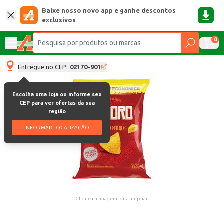
Baixe nosso novo app e ganhe descontos
exclusivos
0
Entregue no CEP:
02170-901
Escolha uma loja ou informe seu
CEP para ver ofertas da sua
região
INFORMAR LOCALIZAÇÃO
Clique na imagem para ampliar.