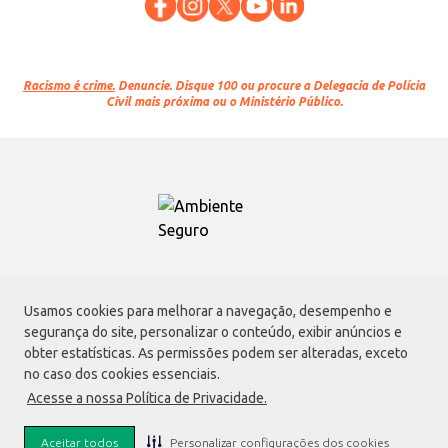
Racismo é crime.
Denuncie. Disque 100 ou procure a Delegacia de Polícia
Civil mais próxima ou o Ministério Público.
Atacadão S.A.
Usamos cookies para melhorar a navegação, desempenho e
Avenida Morvan Dias de Figueiredo, 6169, Vila Maria, São Paulo - SP | CEP
segurança do site, personalizar o conteúdo, exibir anúncios e
02170-901 | CNPJ: 75.315.333/0001-09
obter estatísticas. As permissões podem ser alteradas, exceto
Envio de documentos administrativos e jurídicos:
no caso dos cookies essenciais.
Avenida Morvan Dias de Figueiredo, 6169, Vila Maria, São Paulo - SP | CEP
Acesse a nossa Política de Privacidade.
02170-901
faleconosco@atacadao.com.br
Aceitar todos
Personalizar configurações dos cookies