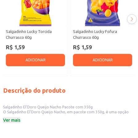
Salgadinho Lucky Torcida
Salgadinho Lucky Fofura
Churrasco 60g
Churrasco 60g
R$ 1,59
R$ 1,59
ADICIONAR
ADICIONAR
Descrição do produto
Salgadinho El'Doro Queijo Nacho Pacote com 350g
O Salgadinho El'Doro Queijo Nacho, em pacote com 350g, é uma opção
versátil para diversos contextos. Sua embalagem prática facilita o
Ver mais
manuseio e armazenamento, sendo ideal para revenda em pequenos
comércios como mercearias, conveniências e padarias, além de ser uma
boa opção para estabelecimentos que oferecem lanches e aperitivos.
Também é uma escolha conveniente para uso doméstico, em reuniões ou