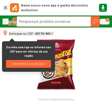
Baixe nosso novo app e ganhe descontos
exclusivos
0
Entregue no CEP:
02170-901
Escolha uma loja ou informe seu
CEP para ver ofertas da sua
região
INFORMAR LOCALIZAÇÃO
Clique na imagem para ampliar.