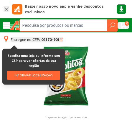
Baixe nosso novo app e ganhe descontos
exclusivos
0
Entregue no CEP:
02170-901
Escolha uma loja ou informe seu
CEP para ver ofertas da sua
região
INFORMAR LOCALIZAÇÃO
Clique na imagem para ampliar.