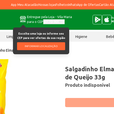
App Meu Atacadão
Nossas lojas
Folhetos
WhatsApp de Ofertas
Cartão At
Entregue pela Loja - Vila Maria
Ba
para o CEP
02170-901
M
Escolha uma loja ou informe seu
Limpeza
Chocolates
Higiene
Beb
CEP para ver ofertas da sua região
INFORMAR LOCALIZAÇÃO
nho Elma Chips Cheetos Bola de Queijo 33g
Salgadinho Elma
de Queijo 33g
Produto indisponível