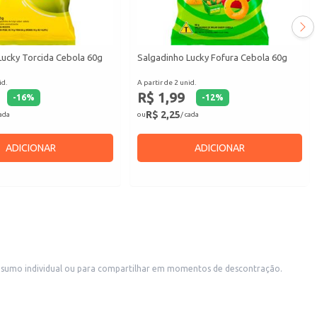
Lucky Torcida Cebola 60g
Salgadinho Lucky Fofura Cebola 60g
id.
A partir de 2 unid.
R$ 1,99
-
16
%
-
12
%
R$ 2,25
cada
ou
/ cada
ADICIONAR
ADICIONAR
consumo individual ou para compartilhar em momentos de descontração.