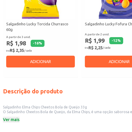
Salgadinho Lucky Torcida Churrasco
Salgadinho Lucky Fofura C
60g
A partir de 2 unid.
A partir de 3 unid.
R$ 1,99
-
12
%
R$ 1,98
-
16
%
R$ 2,25
ou
/ cada
R$ 2,35
ou
/ cada
ADICIONAR
ADICIONAR
Descrição do produto
Salgadinho Elma Chips Cheetos Bola de Queijo 33g
O Salgadinho Cheetos Bola de Queijo, da Elma Chips, é uma opção saborosa 
Perfeito para:
Ver mais
Revenda em pequenos comércios, como mercados e lanchonetes.
Acompanhar lanches e refeições.
Oferecer em eventos e festas.