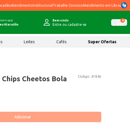
acadão
Atendimento
Institucional
Trabalhe Conosco
Atendimento em Libras
ixe o app
0
Bem-vindo
Entre ou cadastre-se
eu Atacadão
ês
Leites
Cafés
Super Ofertas
Código:
41846
 Chips Cheetos Bola
Adicionar