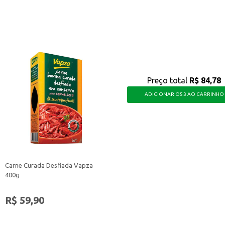
ferece praticidade para o dia a dia, sendo uma opção versátil para diversos m
Preço total
R$ 84,78
ADICIONAR OS 3 AO CARRINHO
Carne Curada Desfiada Vapza
400g
R$ 59,90