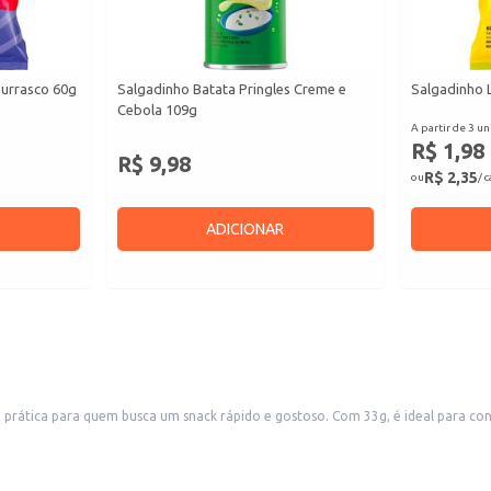
hurrasco 60g
Salgadinho Batata Pringles Creme e
Salgadinho 
Cebola 109g
A partir de 3 un
R$ 1,98
R$ 9,98
R$ 2,35
ou
/ 
ADICIONAR
e prática para quem busca um snack rápido e gostoso. Com 33g, é ideal para 