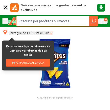
Baixe nosso novo app e ganhe descontos
exclusivos
0
Entregue no CEP:
02170-901
Escolha uma loja ou informe seu
CEP para ver ofertas da sua
região
INFORMAR LOCALIZAÇÃO
Clique na imagem para ampliar.