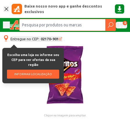
Baixe nosso novo app e ganhe descontos
exclusivos
0
Entregue no CEP:
02170-901
Escolha uma loja ou informe seu
CEP para ver ofertas da sua
região
INFORMAR LOCALIZAÇÃO
Clique na imagem para ampliar.