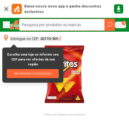
Baixe nosso novo app e ganhe descontos
exclusivos
0
Entregue no CEP:
02170-901
Escolha uma loja ou informe seu
CEP para ver ofertas da sua
região
INFORMAR LOCALIZAÇÃO
Clique na imagem para ampliar.