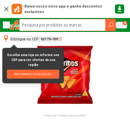
Baixe nosso novo app e ganhe descontos
exclusivos
0
Entregue no CEP:
02170-901
Escolha uma loja ou informe seu
CEP para ver ofertas da sua
região
INFORMAR LOCALIZAÇÃO
Clique na imagem para ampliar.