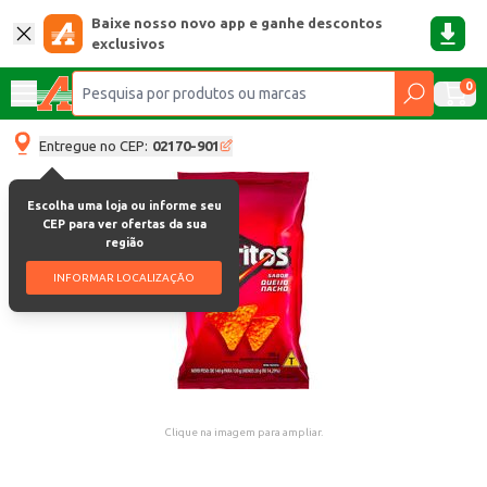
Baixe nosso novo app e ganhe descontos
exclusivos
0
Entregue no CEP:
02170-901
Escolha uma loja ou informe seu
CEP para ver ofertas da sua
região
INFORMAR LOCALIZAÇÃO
Clique na imagem para ampliar.