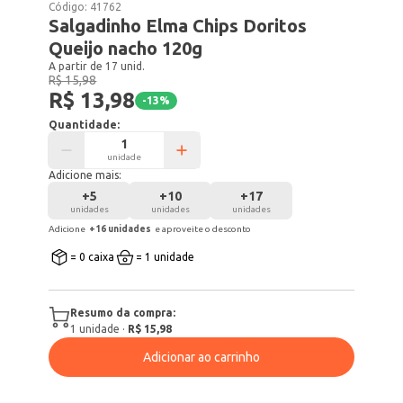
Código:
41762
Salgadinho Elma Chips Doritos
Queijo nacho 120g
A partir de 17 unid.
R$ 15,98
R$ 13,98
-
13
%
Quantidade:
unidade
Adicione mais:
+
5
+
10
+
17
unidades
unidades
unidades
Adicione
+
16
unidade
s
e aproveite o desconto
= 0 caixa
= 1 unidade
Resumo da compra:
1
unidade
·
R$ 15,98
Adicionar ao carrinho