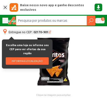
Baixe nosso novo app e ganhe descontos
exclusivos
0
Entregue no CEP:
02170-901
Escolha uma loja ou informe seu
CEP para ver ofertas da sua
região
INFORMAR LOCALIZAÇÃO
Clique na imagem para ampliar.