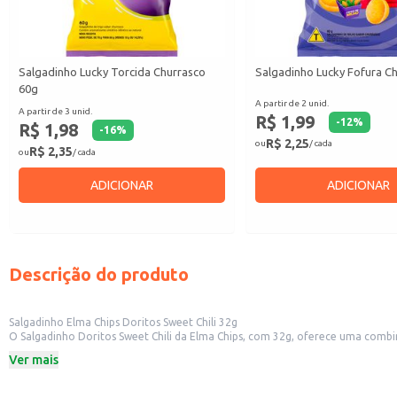
Salgadinho Lucky Torcida Churrasco
Salgadinho Lucky Fofura C
60g
A partir de 2 unid.
A partir de 3 unid.
R$ 1,99
-
12
%
R$ 1,98
-
16
%
R$ 2,25
ou
/ cada
R$ 2,35
ou
/ cada
ADICIONAR
ADICIONAR
Descrição do produto
Salgadinho Elma Chips Doritos Sweet Chili 32g
O Salgadinho Doritos Sweet Chili da Elma Chips, com 32g, oferece uma combi
momentos.
Ver mais
Perfeito para:
Consumo individual em casa.
Revenda em pequenos comércios como mercados e lanchonetes.