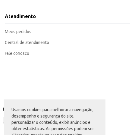
Acompanhamento em eventos e reuniões informais.
Dicas de Uso:
Leve para o trabalho ou escola como um lanche rápido.
Atendimento
Sirva em festas e encontros com amigos.
Combine com outros petiscos e bebidas para uma experiência mais completa.
Com o Doritos Sweet Chili, você tem um salgadinho saboroso e versátil, idea
Meus pedidos
Central de atendimento
Fale conosco
Formas de pagamento
Usamos cookies para melhorar a navegação,
desempenho e segurança do site,
personalizar o conteúdo, exibir anúncios e
obter estatísticas. As permissões podem ser