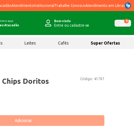
acadão
Atendimento
Institucional
Trabalhe Conosco
Atendimento em Libras
ixe o app
0
Bem-vindo
Entre ou cadastre-se
eu Atacadão
ês
Leites
Cafés
Super Ofertas
Código:
41787
 Chips Doritos
Adicionar