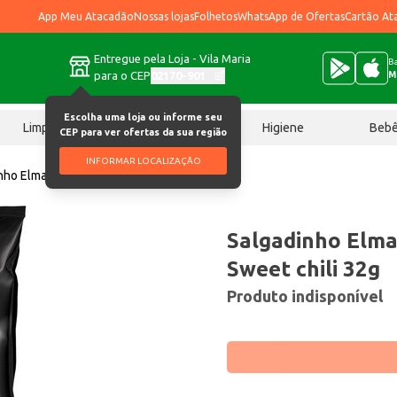
App Meu Atacadão
Nossas lojas
Folhetos
WhatsApp de Ofertas
Cartão At
Entregue pela Loja - Vila Maria
Ba
para o CEP
02170-901
M
Escolha uma loja ou informe seu
Limpeza
Chocolates
Higiene
Beb
CEP para ver ofertas da sua região
INFORMAR LOCALIZAÇÃO
nho Elma Chips Doritos Sweet chili 32g
Salgadinho Elma
Sweet chili 32g
Produto indisponível