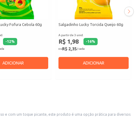
Lucky Fofura Cebola 60g
Salgadinho Lucky Torcida Queijo 60g
id.
A partir de 3 unid.
R$ 1,98
-
12
%
-
16
%
R$ 2,35
cada
ou
/ cada
ADICIONAR
ADICIONAR
oso e com um toque picante, este produto é uma opção prática para diversos