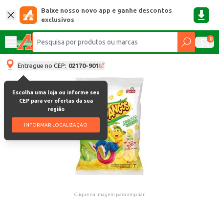
Baixe nosso novo app e ganhe descontos
exclusivos
0
Entregue no CEP:
02170-901
Escolha uma loja ou informe seu
CEP para ver ofertas da sua
região
INFORMAR LOCALIZAÇÃO
Clique na imagem para ampliar.