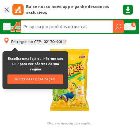
Baixe nosso novo app e ganhe descontos
exclusivos
0
Entregue no CEP:
02170-901
Escolha uma loja ou informe seu
CEP para ver ofertas da sua
região
INFORMAR LOCALIZAÇÃO
Clique na imagem para ampliar.