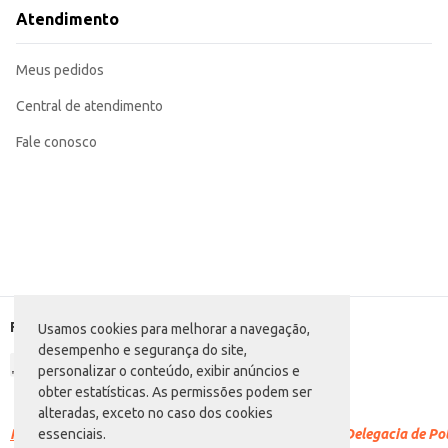
Ofereça como opção de lanche em seu estabelecimento comercial.
Atendimento
Inclua em cestas de presentes e kits de guloseimas.
Ideal para consumo em casa, como um lanche rápido e saboroso.
Com o Salgadinho Elma Chips Fandangos Queijo, você garante um produto de q
Meus pedidos
paladares.
Central de atendimento
Fale conosco
Formas de pagamento
Usamos cookies para melhorar a navegação,
desempenho e segurança do site,
personalizar o conteúdo, exibir anúncios e
obter estatísticas. As permissões podem ser
alteradas, exceto no caso dos cookies
Racismo é crime.
Denuncie. Disque 100 ou procure a Delegacia de Polí
essenciais.