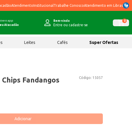
acadão
Atendimento
Institucional
Trabalhe Conosco
Atendimento em Libras
ixe o app
0
Bem-vindo
Entre ou cadastre-se
eu Atacadão
ês
Leites
Cafés
Super Ofertas
Código:
15057
 Chips Fandangos
Adicionar