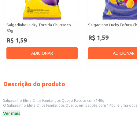
Salgadinho Lucky Torcida Churrasco
Salgadinho Lucky Fofura C
60g
R$ 1,59
R$ 1,59
ADICIONAR
ADICIONAR
Descrição do produto
Salgadinho Elma Chips Fandangos Queijo Pacote com 140g
O Salgadinho Elma Chips Fandangos Queijo, em pacote com 140g, é uma opção 
também é uma ótima escolha para consumo doméstico.
Ver mais
Marca: Elma Chips
Peso: 140g
Sabor: Queijo
Dicas de Uso:
Sirva como acompanhamento em festas e eventos.