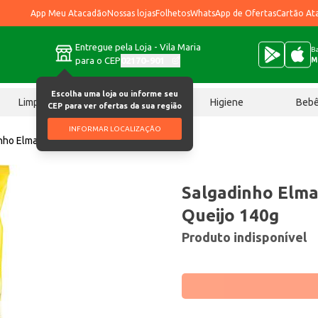
App Meu Atacadão
Nossas lojas
Folhetos
WhatsApp de Ofertas
Cartão At
Entregue pela Loja - Vila Maria
Ba
para o CEP
02170-901
M
Escolha uma loja ou informe seu
Limpeza
Chocolates
Higiene
Beb
CEP para ver ofertas da sua região
INFORMAR LOCALIZAÇÃO
nho Elma Chips Fandangos Queijo 140g
Salgadinho Elma
Queijo 140g
Produto indisponível