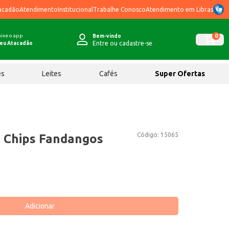
acadão
Atendimento
Institucional
Trabalhe Conosco
Atendimento em Libras
ixe o app
0
Bem-vindo
Entre ou cadastre-se
eu Atacadão
ês
Leites
Cafés
Super Ofertas
Código:
15065
 Chips Fandangos
Adicionar