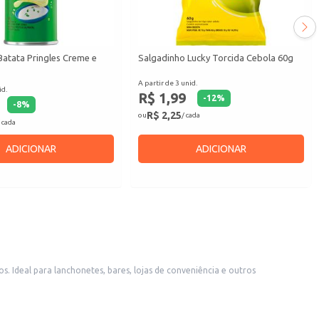
Batata Pringles Creme e
Salgadinho Lucky Torcida Cebola 60g
A partir de 3 unid.
id.
R$ 1,99
-
12
%
-
8
%
R$ 2,25
ou
/ cada
 cada
ADICIONAR
ADICIONAR
Ideal para lanchonetes, bares, lojas de conveniência e outros