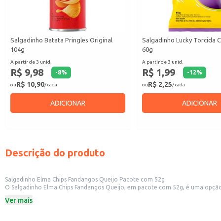
Salgadinho Batata Pringles Original
Salgadinho Lucky Torcida 
104g
60g
A partir de 3 unid.
A partir de 3 unid.
R$ 9,98
R$ 1,99
-
8
%
-
12
%
R$ 10,90
R$ 2,25
ou
/ cada
ou
/ cada
ADICIONAR
ADICIONAR
Descrição do produto
Salgadinho Elma Chips Fandangos Queijo Pacote com 52g
O Salgadinho Elma Chips Fandangos Queijo, em pacote com 52g, é uma opção s
estabelecimentos que buscam oferecer variedade aos seus clientes.
Ver mais
Marca: Elma Chips
Peso: 52g
Sabor: Queijo