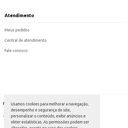
Dicas de Uso:
Ideal para consumo individual como um lanche rápido e saboroso.
Perfeito para compor cestas de lanches em estabelecimentos comerciais.
Atendimento
Pode ser incluído em kits de festas e eventos.
O Salgadinho Elma Chips Fandangos Queijo oferece praticidade e sabor em po
Meus pedidos
Central de atendimento
Fale conosco
Formas de pagamento
Usamos cookies para melhorar a navegação,
desempenho e segurança do site,
personalizar o conteúdo, exibir anúncios e
obter estatísticas. As permissões podem ser