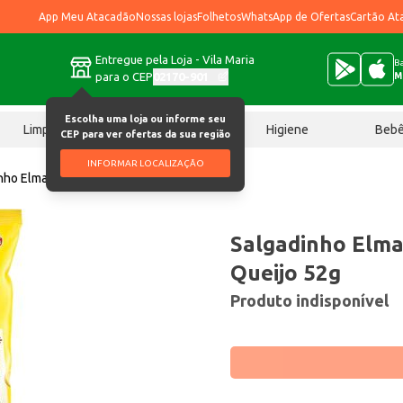
App Meu Atacadão
Nossas lojas
Folhetos
WhatsApp de Ofertas
Cartão At
Entregue pela Loja - Vila Maria
Ba
para o CEP
02170-901
M
Escolha uma loja ou informe seu
Limpeza
Chocolates
Higiene
Beb
CEP para ver ofertas da sua região
INFORMAR LOCALIZAÇÃO
nho Elma Chips Fandangos Queijo 52g
Salgadinho Elma
Queijo 52g
Produto indisponível