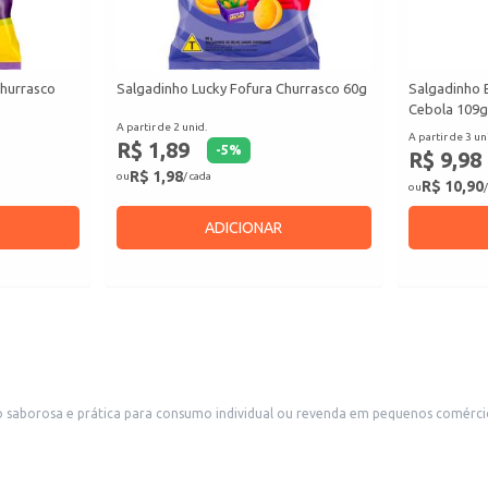
Churrasco
Salgadinho Lucky Fofura Churrasco 60g
Salgadinho 
Cebola 109g
A partir de 2 unid.
A partir de 3 un
R$ 1,89
-
5
%
R$ 9,98
R$ 1,98
ou
/ cada
R$ 10,90
ou
/
ADICIONAR
aborosa e prática para consumo individual ou revenda em pequenos comércios. 