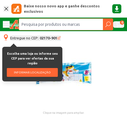
Baixe nosso novo app e ganhe descontos
exclusivos
0
Entregue no CEP:
02170-901
Escolha uma loja ou informe seu
CEP para ver ofertas da sua
região
INFORMAR LOCALIZAÇÃO
Clique na imagem para ampliar.