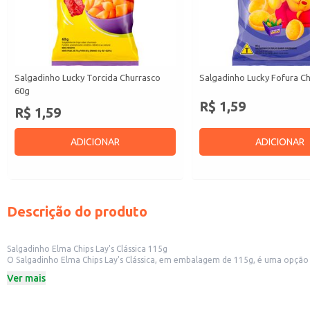
Salgadinho Lucky Torcida Churrasco
Salgadinho Lucky Fofura C
60g
R$ 1,59
R$ 1,59
ADICIONAR
ADICIONAR
Descrição do produto
Salgadinho Elma Chips Lay's Clássica 115g
O Salgadinho Elma Chips Lay's Clássica, em embalagem de 115g, é uma opção 
em pequenos comércios.
Ver mais
Dicas de Uso:
Perfeito para acompanhar lanches e refeições.
Uma ótima opção para festas e eventos.