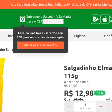
App Meu Atacadão
Nossas lojas
Folhetos
WhatsApp de Ofertas
Cartão At
Entregue pela Loja - Vila Maria
Ba
para o CEP
02170-901
M
Escolha uma loja ou informe seu
Limpeza
Chocolates
Higiene
Beb
CEP para ver ofertas da sua região
INFORMAR LOCALIZAÇÃO
nho Elma Chips Lay's Clássica 115g
Salgadinho Elma 
115g
A partir de 3 unid.
R$ 14,98
R$ 12,98
-
13
%
Quantidade:
Adic
unidade