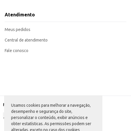
Ideal para ter sempre à mão em casa.
Excelente para revenda em mercados e estabelecimentos comerciais.
Com o Salgadinho Elma Chips Lay's Clássica, você garante um produto reconhec
Atendimento
Meus pedidos
Central de atendimento
Fale conosco
Formas de pagamento
Usamos cookies para melhorar a navegação,
desempenho e segurança do site,
personalizar o conteúdo, exibir anúncios e
obter estatísticas. As permissões podem ser
alteradas, exceto no caso dos cookies