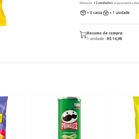
Adicione
+
2
unidade
s
e aproveite o de
= 0 caixa
= 1 unidade
Resumo da compra:
1
unidade
·
R$ 14,98