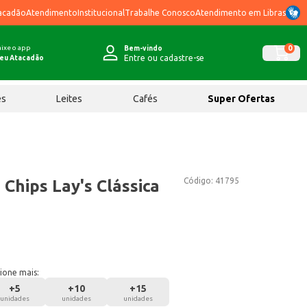
acadão
Atendimento
Institucional
Trabalhe Conosco
Atendimento em Libras
ixe o app
0
Bem-vindo
Entre ou cadastre-se
eu Atacadão
ês
Leites
Cafés
Super Ofertas
Código:
41795
Chips Lay's Clássica
ione mais:
+
5
+
10
+
15
unidades
unidades
unidades