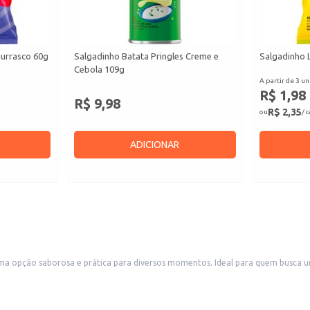
hurrasco 60g
Salgadinho Batata Pringles Creme e
Salgadinho 
Cebola 109g
A partir de 3 un
R$ 1,98
R$ 9,98
R$ 2,35
ou
/ 
ADICIONAR
 opção saborosa e prática para diversos momentos. Ideal para quem busca u
tes.