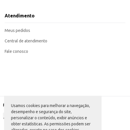
Pode ser servido em festas e eventos.
Com o Salgadinho Elma Chips Ovinhos de Amendoim, você tem um produto com 
Atendimento
Meus pedidos
Central de atendimento
Fale conosco
Formas de pagamento
Usamos cookies para melhorar a navegação,
desempenho e segurança do site,
personalizar o conteúdo, exibir anúncios e
obter estatísticas. As permissões podem ser