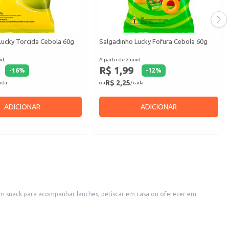
Lucky Torcida Cebola 60g
Salgadinho Lucky Fofura Cebola 60g
id.
A partir de 2 unid.
R$ 1,99
-
16
%
-
12
%
R$ 2,25
cada
ou
/ cada
ADICIONAR
ADICIONAR
m snack para acompanhar lanches, petiscar em casa ou oferecer em