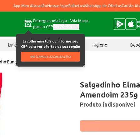
App Meu Atacadão
Nossas lojas
Folhetos
WhatsApp de Ofertas
Cartão At
Entregue pela Loja - Vila Maria
Ba
para o CEP
02170-901
M
Escolha uma loja ou informe seu
Limpeza
Chocolates
Higiene
Beb
CEP para ver ofertas da sua região
INFORMAR LOCALIZAÇÃO
nho Elma Chips Ovinhos de Amendoim 235g
Salgadinho Elma
Amendoim 235g
Produto indisponível