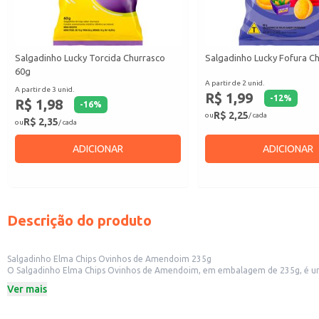
Salgadinho Lucky Torcida Churrasco
Salgadinho Lucky Fofura C
60g
A partir de 2 unid.
A partir de 3 unid.
R$ 1,99
-
12
%
R$ 1,98
-
16
%
R$ 2,25
ou
/ cada
R$ 2,35
ou
/ cada
ADICIONAR
ADICIONAR
Descrição do produto
Salgadinho Elma Chips Ovinhos de Amendoim 235g
O Salgadinho Elma Chips Ovinhos de Amendoim, em embalagem de 235g, é uma
estabelecimentos comerciais.
Ver mais
Dicas de Uso:
Perfeito para consumo individual ou para compartilhar.
Uma boa opção para revenda em mercados, lojas de conveniência e lanchone