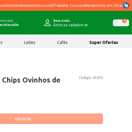
acadão
Atendimento
Institucional
Trabalhe Conosco
Atendimento em Libras
ixe o app
0
Bem-vindo
Entre ou cadastre-se
eu Atacadão
ês
Leites
Cafés
Super Ofertas
Código:
41830
 Chips Ovinhos de
Adicionar