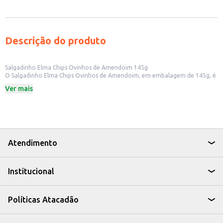
Descrição do produto
Salgadinho Elma Chips Ovinhos de Amendoim 145g
O Salgadinho Elma Chips Ovinhos de Amendoim, em embalagem de 145g, é
uma opção prática e saborosa para quem busca um snack para diversos
Ver mais
momentos. Ideal para ter em casa, para consumo individual ou para
compartilhar em encontros com amigos e familiares.
Dicas de Uso:
Perfeito para acompanhar lanches e refeições.
Uma ótima opção para ter na despensa e matar a fome entre as refeições.
Ideal para festas e eventos, oferecendo um petisco saboroso e fácil de
servir.
Atendimento
Com o Salgadinho Elma Chips Ovinhos de Amendoim, você tem um produto
saboroso e versátil, perfeito para diversas ocasiões, seja para consumo
próprio ou para revenda em pequenos comércios.
Institucional
Políticas Atacadão