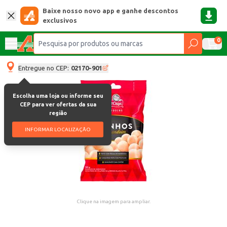
Baixe nosso novo app e ganhe descontos
exclusivos
0
Entregue no CEP:
02170-901
Escolha uma loja ou informe seu
CEP para ver ofertas da sua
região
INFORMAR LOCALIZAÇÃO
Clique na imagem para ampliar.