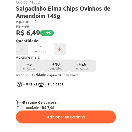
Código:
41832
Salgadinho Elma Chips Ovinhos de
Amendoim 145g
A partir de 2 unid.
R$ 7,98
R$ 6,49
-
19
%
Quantidade:
unidade
Adicione mais:
+
5
+
10
+
26
unidades
unidades
unidades
Adicione
+
1
unidade
e aproveite o desconto
= 0 caixa
= 1 unidade
Resumo da compra:
1
unidade
·
R$ 7,98
Adicionar ao carrinho