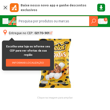
Baixe nosso novo app e ganhe descontos
exclusivos
0
Entregue no CEP:
02170-901
Escolha uma loja ou informe seu
CEP para ver ofertas da sua
região
INFORMAR LOCALIZAÇÃO
Clique na imagem para ampliar.