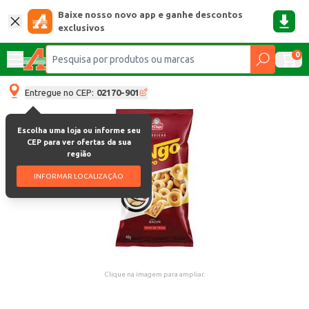
Baixe nosso novo app e ganhe descontos
exclusivos
0
Entregue no CEP:
02170-901
Escolha uma loja ou informe seu
CEP para ver ofertas da sua
região
INFORMAR LOCALIZAÇÃO
Clique na imagem para ampliar.