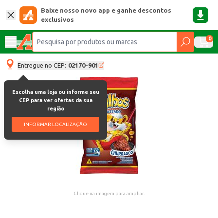
Baixe nosso novo app e ganhe descontos
exclusivos
0
Entregue no CEP:
02170-901
Escolha uma loja ou informe seu
CEP para ver ofertas da sua
região
INFORMAR LOCALIZAÇÃO
Clique na imagem para ampliar.