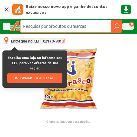
Baixe nosso novo app e ganhe descontos
exclusivos
0
Entregue no CEP:
02170-901
Escolha uma loja ou informe seu
CEP para ver ofertas da sua
região
INFORMAR LOCALIZAÇÃO
Clique na imagem para ampliar.