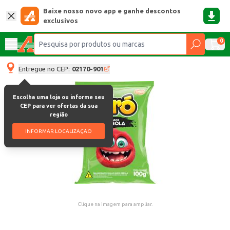
Baixe nosso novo app e ganhe descontos
exclusivos
0
Entregue no CEP:
02170-901
Escolha uma loja ou informe seu
CEP para ver ofertas da sua
região
INFORMAR LOCALIZAÇÃO
Clique na imagem para ampliar.