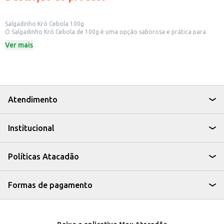
Salgadinho Kró Cebola 100g
O Salgadinho Kró Cebola de 100g é uma opção saborosa e prática para
quem busca um snack com o irresistível sabor de cebola. Ideal para
Ver mais
consumo individual ou para compartilhar em momentos de descontração,
o salgadinho é perfeito para diversas ocasiões.
Dicas de Uso:
Ideal para lanches rápidos em casa ou no trabalho.
Perfeito para acompanhar bebidas em happy hours e encontros com
amigos.
Uma ótima opção para revenda em mercados, lanchonetes e
Atendimento
estabelecimentos comerciais.
Com o Salgadinho Kró Cebola, você tem a combinação perfeita de sabor e
praticidade, tornando seus momentos ainda mais agradáveis.
Institucional
Políticas Atacadão
Formas de pagamento