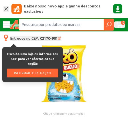
Baixe nosso novo app e ganhe descontos
exclusivos
0
Entregue no CEP:
02170-901
Escolha uma loja ou informe seu
CEP para ver ofertas da sua
região
INFORMAR LOCALIZAÇÃO
Clique na imagem para ampliar.