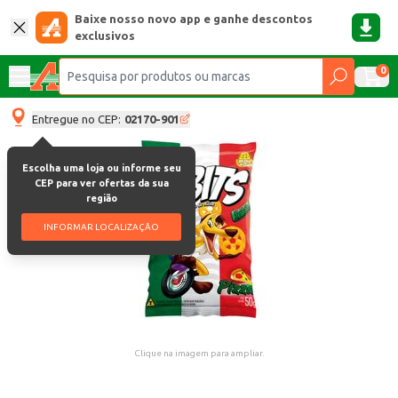
Baixe nosso novo app e ganhe descontos
exclusivos
0
Entregue no CEP:
02170-901
Escolha uma loja ou informe seu
CEP para ver ofertas da sua
região
INFORMAR LOCALIZAÇÃO
Clique na imagem para ampliar.