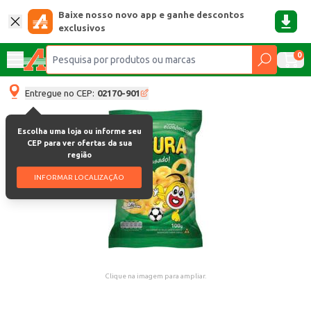
Baixe nosso novo app e ganhe descontos
exclusivos
0
Entregue no CEP:
02170-901
Escolha uma loja ou informe seu
CEP para ver ofertas da sua
região
INFORMAR LOCALIZAÇÃO
Clique na imagem para ampliar.