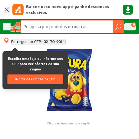
Baixe nosso novo app e ganhe descontos
exclusivos
0
Entregue no CEP:
02170-901
Escolha uma loja ou informe seu
CEP para ver ofertas da sua
região
INFORMAR LOCALIZAÇÃO
Clique na imagem para ampliar.