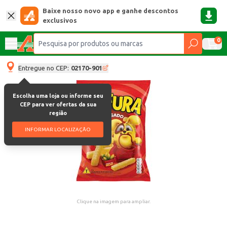
Baixe nosso novo app e ganhe descontos
exclusivos
0
Entregue no CEP:
02170-901
Escolha uma loja ou informe seu
CEP para ver ofertas da sua
região
INFORMAR LOCALIZAÇÃO
Clique na imagem para ampliar.