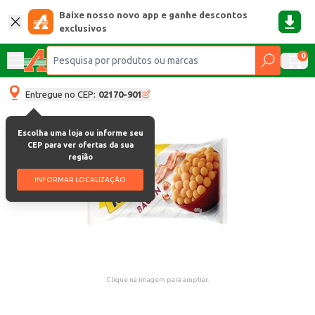
Baixe nosso novo app e ganhe descontos
exclusivos
0
Entregue no CEP:
02170-901
Escolha uma loja ou informe seu
CEP para ver ofertas da sua
região
INFORMAR LOCALIZAÇÃO
Clique na imagem para ampliar.