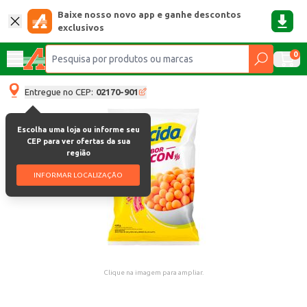
Baixe nosso novo app e ganhe descontos
exclusivos
0
Entregue no CEP:
02170-901
Escolha uma loja ou informe seu
CEP para ver ofertas da sua
região
INFORMAR LOCALIZAÇÃO
Clique na imagem para ampliar.