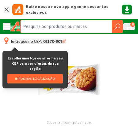
Baixe nosso novo app e ganhe descontos
exclusivos
0
Entregue no CEP:
02170-901
Escolha uma loja ou informe seu
CEP para ver ofertas da sua
região
INFORMAR LOCALIZAÇÃO
Clique na imagem para ampliar.