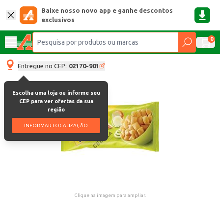
Baixe nosso novo app e ganhe descontos
exclusivos
0
Entregue no CEP:
02170-901
Escolha uma loja ou informe seu
CEP para ver ofertas da sua
região
INFORMAR LOCALIZAÇÃO
Clique na imagem para ampliar.