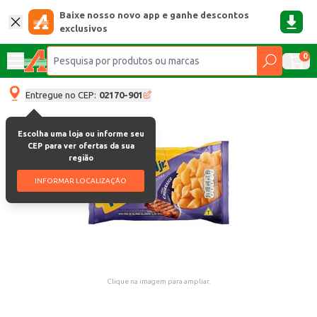
Baixe nosso novo app e ganhe descontos
exclusivos
0
Entregue no CEP:
02170-901
Escolha uma loja ou informe seu
CEP para ver ofertas da sua
região
INFORMAR LOCALIZAÇÃO
Clique na imagem para ampliar.